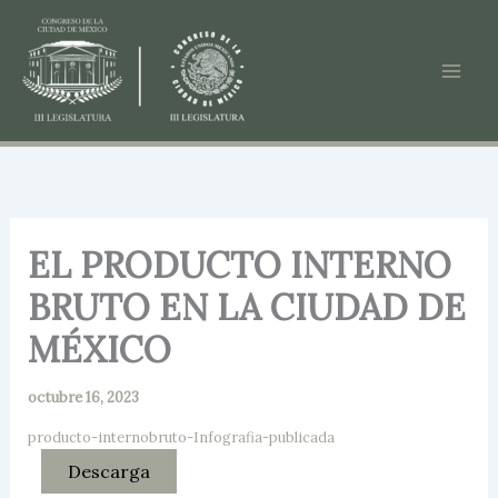
Ir
al
contenido
EL PRODUCTO INTERNO
BRUTO EN LA CIUDAD DE
MÉXICO
octubre 16, 2023
producto-internobruto-Infografia-publicada
Descarga